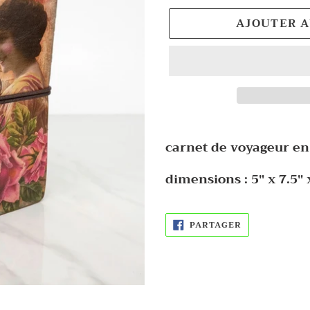
AJOUTER A
Ajout
d'un
carnet de voyageur en 
produit
dimensions : 5" x 7.5" 
à
votre
panier
PARTAGER
PARTAGER
SUR
FACEBOOK