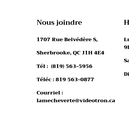
Nous joindre
H
1707 Rue Belvédère S,
L
9
Sherbrooke, QC J1H 4E4
S
Tél : (819) 563-5956
D
Téléc : 819 563-0877
Courriel :
lamecheverte@videotron.ca