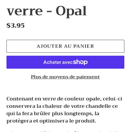
verre - Opal
Prix
$3.95
normal
AJOUTER AU PANIER
Plus de moyens de paiement
Ajout
d'un
Contenant en verre de couleur opale, celui-ci
produit
conservera la chaleur de votre chandelle ce
à
qui la fera brûler plus longtemps, la
votre
protègera et optimisera le produit.
panier