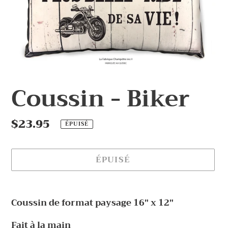
Coussin - Biker
Prix
$23.95
ÉPUISÉ
normal
ÉPUISÉ
Ajout
d'un
Coussin de format paysage 16" x 12"
produit
à
Fait à la main