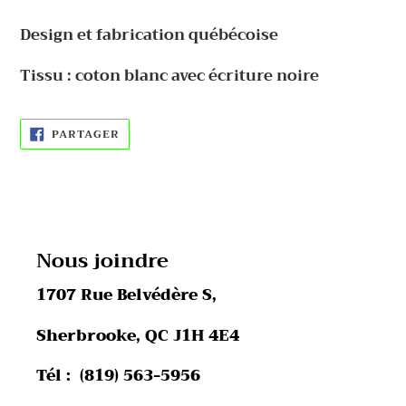
votre
Design et fabrication québécoise
panier
Tissu : coton blanc avec écriture noire
PARTAGER
PARTAGER
SUR
FACEBOOK
Nous joindre
1707 Rue Belvédère S,
Sherbrooke, QC J1H 4E4
Tél : (819) 563-5956