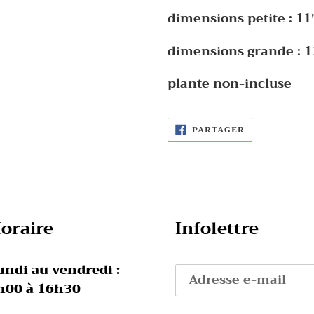
produit
dimensions petite : 11"
à
votre
dimensions grande : 13
panier
plante non-incluse
PARTAGER
PARTAGER
SUR
FACEBOOK
oraire
Infolettre
undi au vendredi :
h00 à 16h30