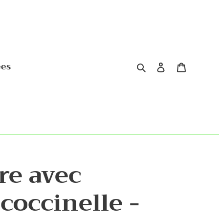
Rechercher
Se connect
Panier
ées
re avec
coccinelle -