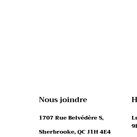
Nous joindre
H
1707 Rue Belvédère S,
L
9
Sherbrooke, QC J1H 4E4