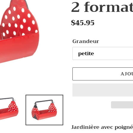
2 forma
Prix
$45.95
normal
Grandeur
AJO
Ajout
d'un
Jardinière avec poign