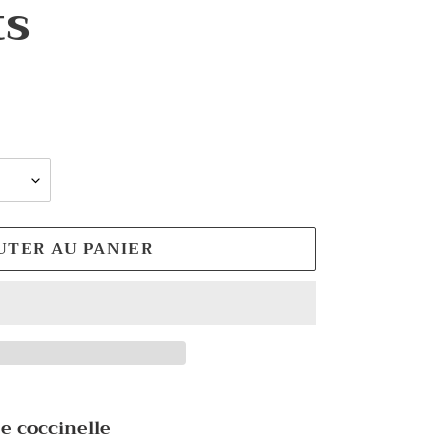
ts
UTER AU PANIER
ée coccinelle